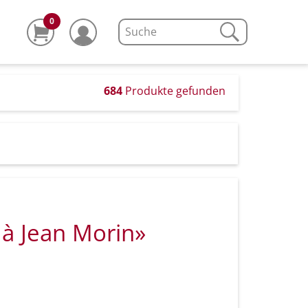
0
684
Produkte gefunden
à Jean Morin»