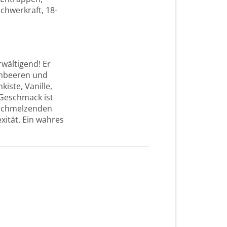
chwerkraft, 18-
rwältigend! Er
ombeeren und
iste, Vanille,
Geschmack ist
inschmelzenden
ität. Ein wahres