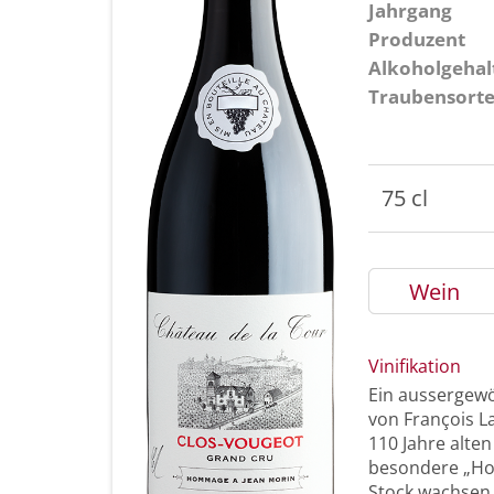
Jahrgang
Produzent
Alkoholgehal
Traubensort
75 cl
Wein
Vinifikation
Ein aussergew
von François L
110 Jahre alten
besondere „Ho
Stock wachsen.