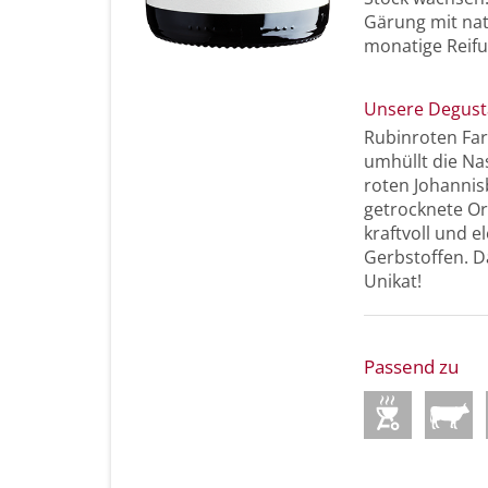
Gärung mit nat
monatige Reifu
Unsere Degust
Rubinroten Farb
umhüllt die N
roten Johannis
getrocknete O
kraftvoll und 
Gerbstoffen. D
Unikat!
Passend zu