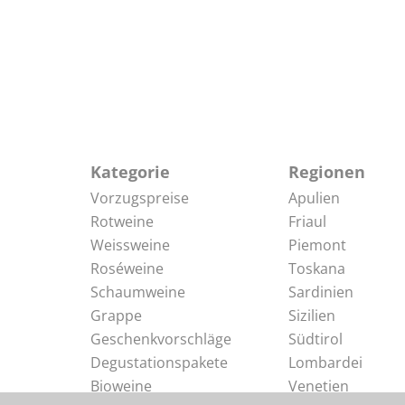
Kategorie
Regionen
Vorzugspreise
Apulien
Rotweine
Friaul
Weissweine
Piemont
Roséweine
Toskana
Schaumweine
Sardinien
Grappe
Sizilien
Geschenkvorschläge
Südtirol
Degustationspakete
Lombardei
Bioweine
Venetien