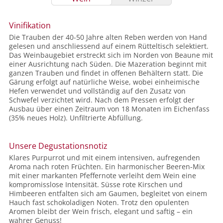
Vinifikation
Die Trauben der 40-50 Jahre alten Reben werden von Hand
gelesen und anschliessend auf einem Rütteltisch selektiert.
Das Weinbaugebiet erstreckt sich im Norden von Beaune mit
einer Ausrichtung nach Süden. Die Mazeration beginnt mit
ganzen Trauben und findet in offenen Behältern statt. Die
Gärung erfolgt auf natürliche Weise, wobei einheimische
Hefen verwendet und vollständig auf den Zusatz von
Schwefel verzichtet wird. Nach dem Pressen erfolgt der
Ausbau über einen Zeitraum von 18 Monaten im Eichenfass
(35% neues Holz). Unfiltrierte Abfüllung.
Unsere Degustationsnotiz
Klares Purpurrot und mit einem intensiven, aufregenden
Aroma nach roten Früchten. Ein harmonischer Beeren-Mix
mit einer markanten Pfeffernote verleiht dem Wein eine
kompromisslose Intensität. Süsse rote Kirschen und
Himbeeren entfalten sich am Gaumen, begleitet von einem
Hauch fast schokoladigen Noten. Trotz den opulenten
Aromen bleibt der Wein frisch, elegant und saftig – ein
wahrer Genuss!