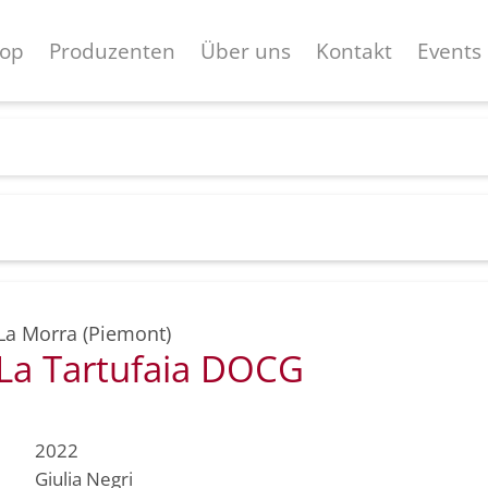
op
Produzenten
Über uns
Kontakt
Events
La Morra (Piemont)
 La Tartufaia DOCG
2022
Giulia Negri