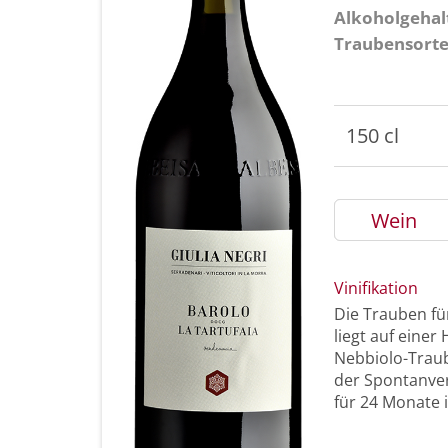
Alkoholgehal
Traubensort
150 cl
Wein
Vinifikation
Die Trauben fü
liegt auf einer
Nebbiolo-Traub
der Spontanver
für 24 Monate 