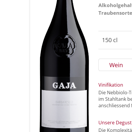
Alkoholgehal
Traubensort
150 cl
Wein
Vinifikation
Die Nebbiolo-T
im Stahltank be
anschliessend 
Unsere Degust
Die Komplexitä