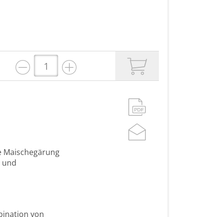
te Maischegärung
s und
bination von