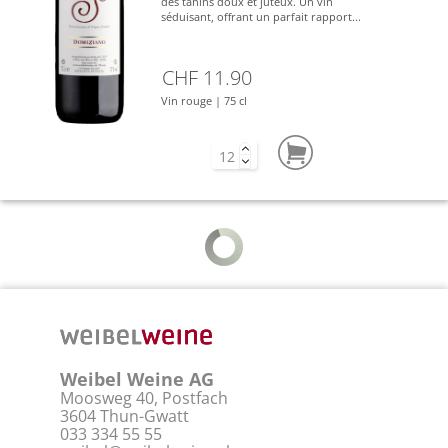
des tanins doux et juteux. Un vin
séduisant, offrant un parfait rapport...
CHF 11.90
Vin rouge | 75 cl
Weibel Weine AG
Moosweg 40, Postfach
3604 Thun-Gwatt
033 334 55 55