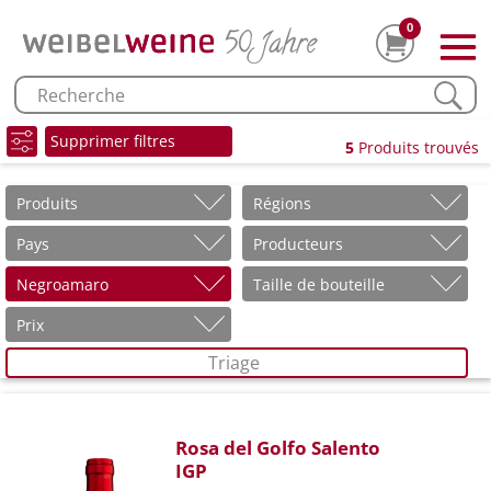
0
Supprimer filtres
5
Produits trouvés
Produits
Régions
Pays
Producteurs
Negroamaro
Taille de bouteille
Prix
Triage
Rosa del Golfo Salento
IGP