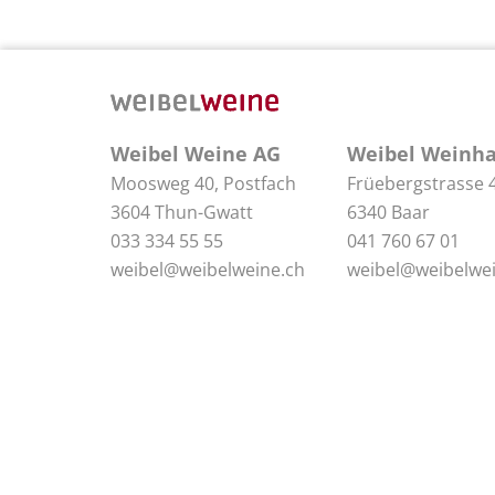
Weibel Weine AG
Weibel Weinha
Moosweg 40, Postfach
Früebergstrasse 
3604 Thun-Gwatt
6340 Baar
033 334 55 55
041 760 67 01
weibel@weibelweine.ch
weibel@weibelwei