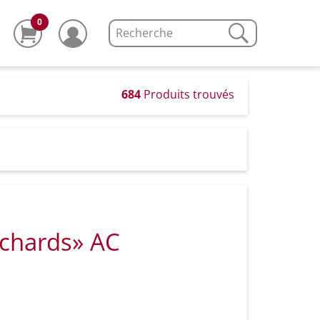
0
684
Produits trouvés
nchards» AC