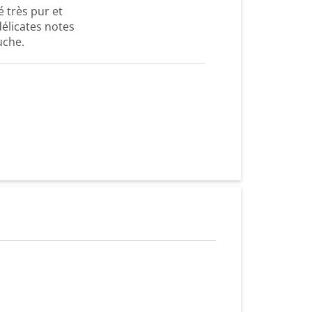
é très pur et
élicates notes
uche.