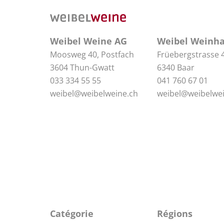
Weibel Weine AG
Weibel Weinha
Moosweg 40, Postfach
Früebergstrasse 
3604 Thun-Gwatt
6340 Baar
033 334 55 55
041 760 67 01
weibel@weibelweine.ch
weibel@weibelwei
Catégorie
Régions