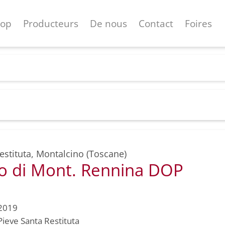
hop
Producteurs
De nous
Contact
Foires
estituta
,
Montalcino (Toscane)
lo di Mont. Rennina DOP
2019
Pieve Santa Restituta