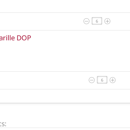
arille DOP
s: