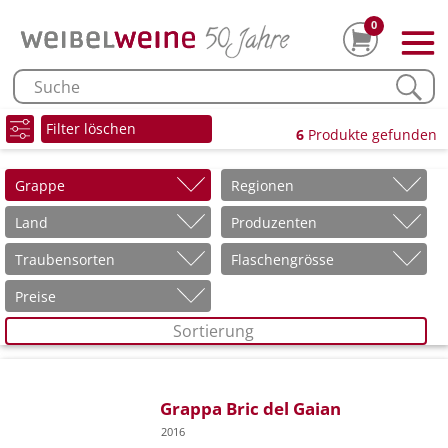
0
Filter löschen
6
Produkte gefunden
Grappe
Regionen
Land
Produzenten
Traubensorten
Flaschengrösse
Preise
Sortierung
Grappa Bric del Gaian
2016