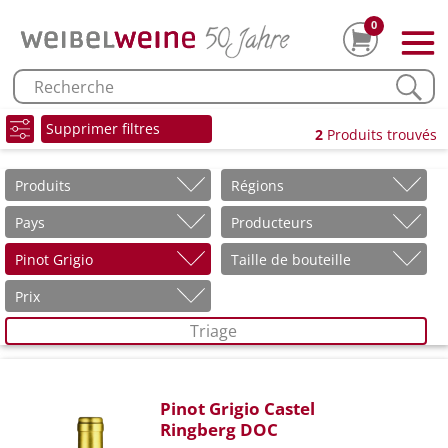
0
Supprimer filtres
2
Produits trouvés
Produits
Régions
Pays
Producteurs
Pinot Grigio
Taille de bouteille
Prix
Triage
Pinot Grigio Castel
Ringberg DOC