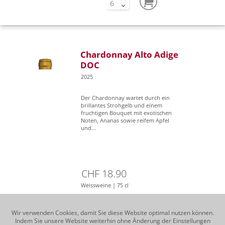
Chardonnay Alto Adige
DOC
2025
Der Chardonnay wartet durch ein
brillantes Strohgelb und einem
fruchtigen Bouquet mit exotischen
Noten, Ananas sowie reifem Apfel
und...
CHF 18.90
Weissweine | 75 cl
Wir verwenden Cookies, damit Sie diese Website optimal nutzen können.
Indem Sie unsere Website weiterhin ohne Änderung der Einstellungen