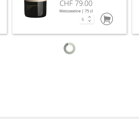
CHF 79.00
Glera
Weissweine | 75 cl
Grechetto
Greco di 
Grenache
Grillo
Lagrein
Malvasia
Malvasia I
Malvasia 
Mammolo
Merlot