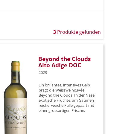
u
e
ay
3
Produkte gefunden
Beyond the Clouds
Alto Adige DOC
2023
rauben
Ein brillantes, intensives Gelb
prägt die Weissweincuvée
Beyond the Clouds. In der Nase
exotische Früchte, am Gaumen
a
reiche, weiche Fülle gepaart mit
einer grossartigen Frische.
aminer