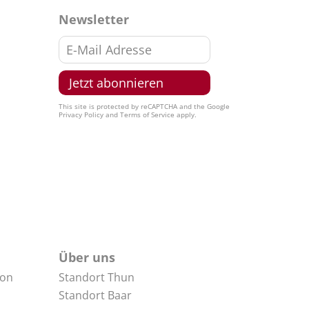
Newsletter
e
This site is protected by reCAPTCHA and the Google
ro
Privacy Policy
and
Terms of Service
apply.
ascalese
ola
ot
nco
io
Über uns
non
Standort Thun
o
Standort Baar