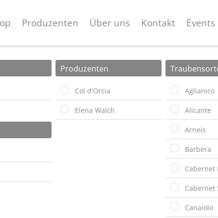
op
Produzenten
Über uns
Kontakt
Events
Produzenten
Traubensort
Col d'Orcia
Aglianico
Elena Walch
Alicante
Arneis
Barbera
Cabernet 
Cabernet 
Canaiolo