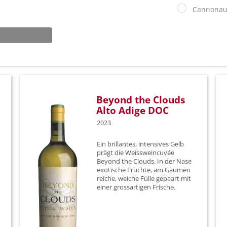
Cannona
Carricant
Chardonn
Ciliegiolo
Colorino
Beyond the Clouds
Alto Adige DOC
Corvina
2023
Diverse T
Ein brillantes, intensives Gelb
Dolcetto
prägt die Weissweincuvée
Beyond the Clouds. In der Nase
exotische Früchte, am Gaumen
Falanghin
reiche, weiche Fülle gepaart mit
einer grossartigen Frische.
Fiano
Gewürztr