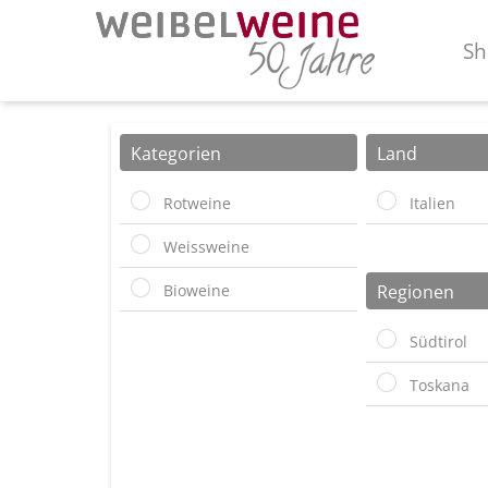
Sh
Kategorien
Land
Rotweine
Italien
Weissweine
Bioweine
Regionen
Südtirol
Toskana