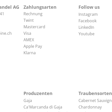
Molinara
andel AG
Zahlungsarten
Follow us
Moscato
 41
Rechnung
Instagram
Twint
Facebook
Mourvedr
Mastercard
LinkedIn
Nebbiolo
ine.ch
Visa
Youtube
AMEX
Negroama
Apple Pay
Nerello M
Klarna
Nero d'Av
Petit Verd
Pinot Bia
Pinot Grig
Produzenten
Traubensorten
Gaja
Cabernet Sauvig
Pinot Ner
Ca'Marcanda di Gaja
Chardonnay
Pinot Noir