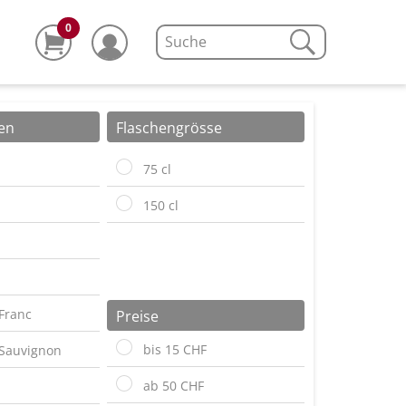
0
en
Flaschengrösse
75 cl
150 cl
Franc
Preise
bis 15 CHF
Sauvignon
ab 50 CHF