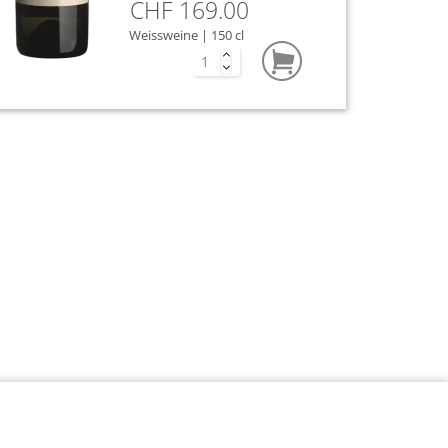
CHF 169.00
Weissweine | 150 cl
Tufo
striana
Nera