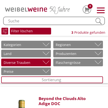
0
Filter löschen
3
Produkte gefunden
Kategorien
Regionen
Land
Produzenten
Diverse Trauben
Flaschengrösse
Preise
Sortierung
Beyond the Clouds Alto
Adige DOC