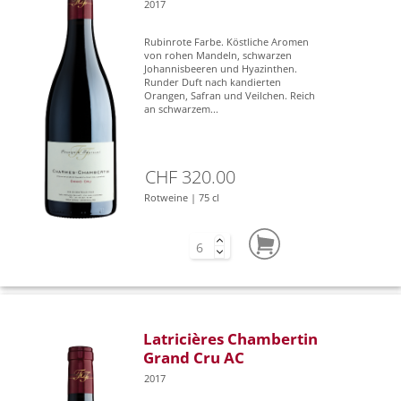
2017
Rubinrote Farbe. Köstliche Aromen
von rohen Mandeln, schwarzen
Johannisbeeren und Hyazinthen.
Runder Duft nach kandierten
Orangen, Safran und Veilchen. Reich
an schwarzem...
CHF 320.00
Rotweine | 75 cl
Latricières Chambertin
Grand Cru AC
2017