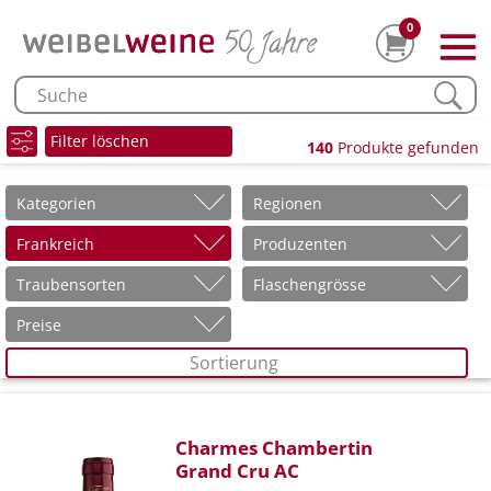
0
Filter löschen
140
Produkte gefunden
Kategorien
Regionen
Frankreich
Produzenten
Traubensorten
Flaschengrösse
Preise
Sortierung
Charmes Chambertin
Grand Cru AC