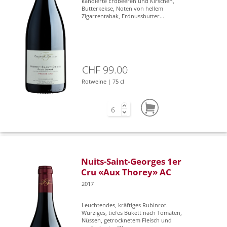
kandierte Erdbeeren und Kirschen,
Butterkekse, Noten von hellem
Zigarrentabak, Erdnussbutter...
CHF 99.00
Rotweine | 75 cl
Nuits-Saint-Georges 1er
Cru «Aux Thorey» AC
2017
Leuchtendes, kräftiges Rubinrot.
Würziges, tiefes Bukett nach Tomaten,
Nüssen, getrocknetem Fleisch und