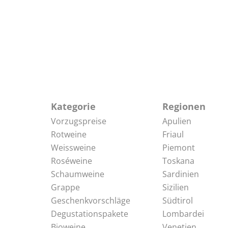
Kategorie
Regionen
Vorzugspreise
Apulien
Rotweine
Friaul
Weissweine
Piemont
Roséweine
Toskana
Schaumweine
Sardinien
Grappe
Sizilien
Geschenkvorschläge
Südtirol
Degustationspakete
Lombardei
Bioweine
Venetien