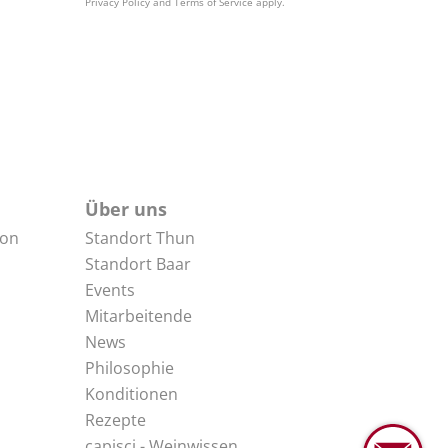
Privacy Policy
and
Terms of Service
apply.
Über uns
non
Standort Thun
Standort Baar
Events
Mitarbeitende
News
Philosophie
Konditionen
Rezepte
capisci - Weinwissen