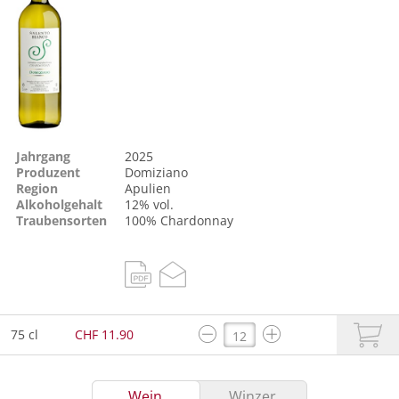
Jahrgang
2025
Produzent
Domiziano
Region
Apulien
Alkoholgehalt
12% vol.
Traubensorten
100%
Chardonnay
75 cl
CHF 11.90
Wein
Winzer