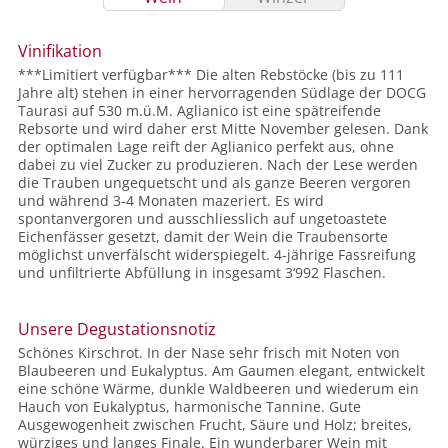
Vinifikation
***Limitiert verfügbar*** Die alten Rebstöcke (bis zu 111
Jahre alt) stehen in einer hervorragenden Südlage der DOCG
Taurasi auf 530 m.ü.M. Aglianico ist eine spätreifende
Rebsorte und wird daher erst Mitte November gelesen. Dank
der optimalen Lage reift der Aglianico perfekt aus, ohne
dabei zu viel Zucker zu produzieren. Nach der Lese werden
die Trauben ungequetscht und als ganze Beeren vergoren
und während 3-4 Monaten mazeriert. Es wird
spontanvergoren und ausschliesslich auf ungetoastete
Eichenfässer gesetzt, damit der Wein die Traubensorte
möglichst unverfälscht widerspiegelt. 4-jährige Fassreifung
und unfiltrierte Abfüllung in insgesamt 3‘992 Flaschen.
Unsere Degustationsnotiz
Schönes Kirschrot. In der Nase sehr frisch mit Noten von
Blaubeeren und Eukalyptus. Am Gaumen elegant, entwickelt
eine schöne Wärme, dunkle Waldbeeren und wiederum ein
Hauch von Eukalyptus, harmonische Tannine. Gute
Ausgewogenheit zwischen Frucht, Säure und Holz; breites,
würziges und langes Finale. Ein wunderbarer Wein mit