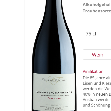
Alkoholgehal
Traubensort
75 cl
Wein
Vinifikation
Die 85 Jahre a
Eisen und Kie
werden die Wei
40% in neuen B
Ausbau werden 
und Schönung i