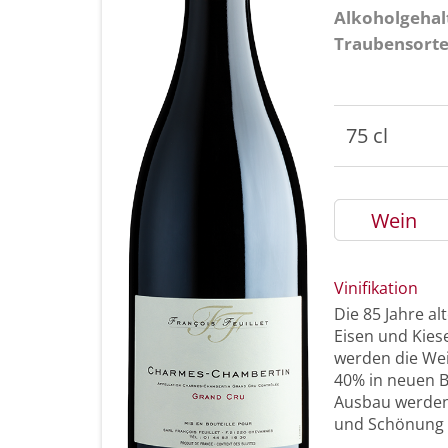
Alkoholgehal
Traubensort
75 cl
Wein
Vinifikation
Die 85 Jahre a
Eisen und Kie
werden die Wei
40% in neuen B
Ausbau werden 
und Schönung i