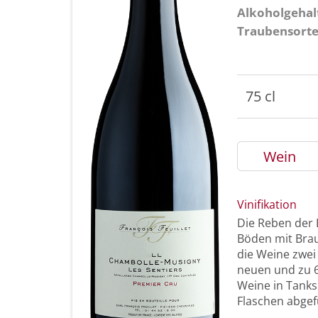
Alkoholgehal
Traubensort
75 cl
Wein
Vinifikation
Die Reben der L
Böden mit Brau
die Weine zwei
neuen und zu 6
Weine in Tanks
Flaschen abgefü