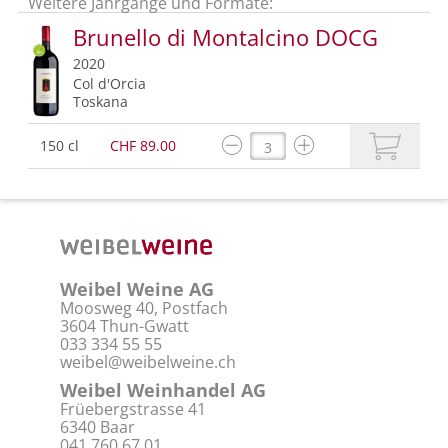
Weitere Jahrgänge und Formate:
Brunello di Montalcino DOCG
2020
Col d'Orcia
Toskana
150 cl
CHF 89.00
Weibel Weine AG
Moosweg 40, Postfach
3604 Thun-Gwatt
033 334 55 55
weibel@weibelweine.ch
Weibel Weinhandel AG
Früebergstrasse 41
6340 Baar
041 760 67 01