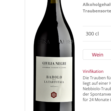
Alkoholgehal
Traubensort
300 cl
Wein
Vinifikation
Die Trauben fü
liegt auf einer
Nebbiolo-Traub
der Spontanver
für 24 Monate 