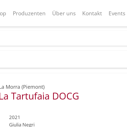
op
Produzenten
Über uns
Kontakt
Events
La Morra (Piemont)
 La Tartufaia DOCG
2021
Giulia Negri