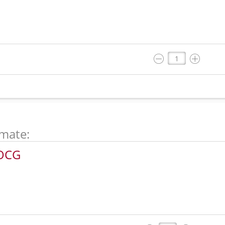
mate:
DOCG