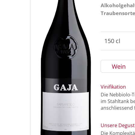
Alkoholgehal
Traubensort
150 cl
Wein
Vinifikation
Die Nebbiolo-T
im Stahltank be
anschliessend 
Unsere Degust
Die Komplexitä