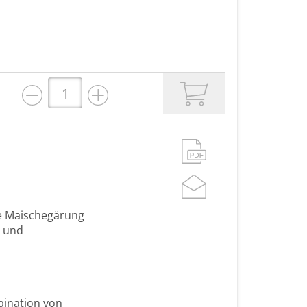
te Maischegärung
s und
bination von