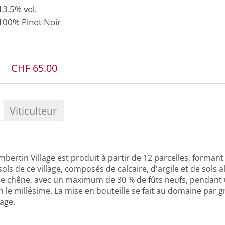
13.5% vol.
100%
Pinot Noir
CHF 65.00
Viticulteur
ertin Village est produit à partir de 12 parcelles, formant
ls de ce village, composés de calcaire, d'argile et de sols al
s de chêne, avec un maximum de 30 % de fûts neufs, pendant
n le millésime. La mise en bouteille se fait au domaine par g
lage.