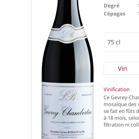
Degré
Cépages
75 cl
Vin
Vinification
Ce Gevrey-Chamb
mosaïque des so
se fait en fût
à 18 mois, selo
filtration ni col