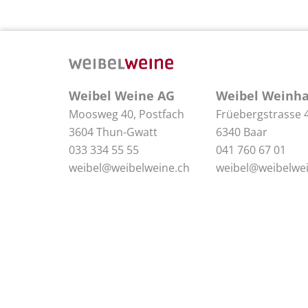
Weibel Weine AG
Weibel Weinha
Moosweg 40, Postfach
Früebergstrasse 
3604 Thun-Gwatt
6340 Baar
033 334 55 55
041 760 67 01
weibel@weibelweine.ch
weibel@weibelwei