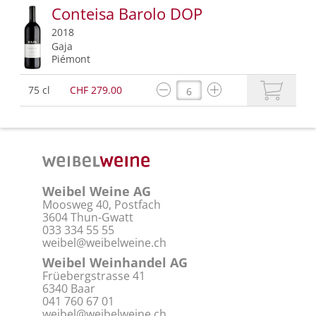
Conteisa Barolo DOP
2018
Gaja
Piémont
75 cl
CHF 279.00
Weibel Weine AG
Moosweg 40, Postfach
3604 Thun-Gwatt
033 334 55 55
weibel@weibelweine.ch
Weibel Weinhandel AG
Früebergstrasse 41
6340 Baar
041 760 67 01
weibel@weibelweine.ch