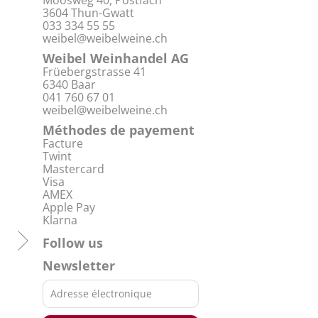
Moosweg 40, Postfach
3604 Thun-Gwatt
033 334 55 55
weibel@weibelweine.ch
Weibel Weinhandel AG
Früebergstrasse 41
6340 Baar
041 760 67 01
weibel@weibelweine.ch
Méthodes de payement
Facture
Twint
Mastercard
Visa
AMEX
Apple Pay
Klarna
Follow us
Newsletter