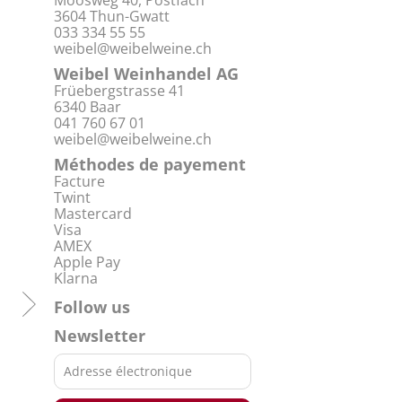
Moosweg 40, Postfach
3604 Thun-Gwatt
033 334 55 55
weibel@weibelweine.ch
Weibel Weinhandel AG
Früebergstrasse 41
6340 Baar
041 760 67 01
weibel@weibelweine.ch
Méthodes de payement
Facture
Twint
Mastercard
Visa
AMEX
Apple Pay
Klarna
Follow us
Newsletter