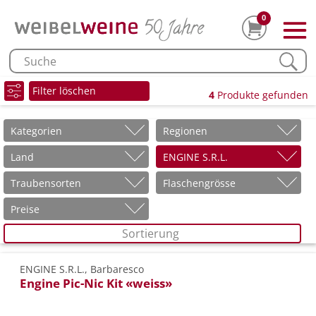
0
Filter löschen
4
Produkte gefunden
Kategorien
Regionen
Land
ENGINE S.R.L.
Traubensorten
Flaschengrösse
Preise
Sortierung
ENGINE S.R.L., Barbaresco
Engine Pic-Nic Kit «weiss»