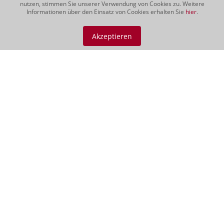
nutzen, stimmen Sie unserer Verwendung von Cookies zu. Weitere
Informationen über den Einsatz von Cookies erhalten Sie
hier
.
Podere 414, Magliano
Geschenk Morellino 500cl
Akzeptieren
CHF 189.00
500 cl