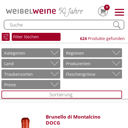
0
Filter löschen
624
Produkte gefunden
Kategorien
Regionen
Land
Produzenten
Traubensorten
Flaschengrösse
Preise
Sortierung
Brunello di Montalcino
DOCG