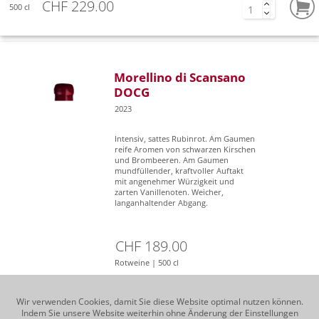
CHF 229.00
500 cl
Morellino di Scansano
DOCG
2023
Intensiv, sattes Rubinrot. Am Gaumen
reife Aromen von schwarzen Kirschen
und Brombeeren. Am Gaumen
mundfüllender, kraftvoller Auftakt
mit angenehmer Würzigkeit und
zarten Vanillenoten. Weicher,
langanhaltender Abgang.
CHF 189.00
Rotweine | 500 cl
Wir verwenden Cookies, damit Sie diese Website optimal nutzen können.
Indem Sie unsere Website weiterhin ohne Änderung der Einstellungen