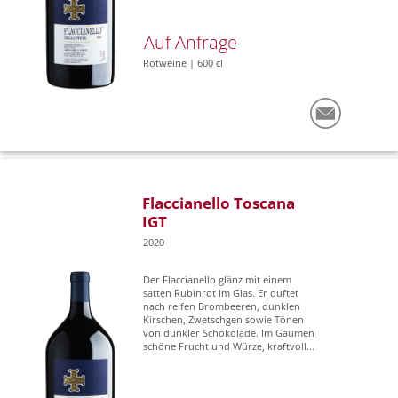
Auf Anfrage
Rotweine | 600 cl
Flaccianello Toscana
IGT
2020
Der Flaccianello glänz mit einem
satten Rubinrot im Glas. Er duftet
nach reifen Brombeeren, dunklen
Kirschen, Zwetschgen sowie Tönen
von dunkler Schokolade. Im Gaumen
schöne Frucht und Würze, kraftvoll...