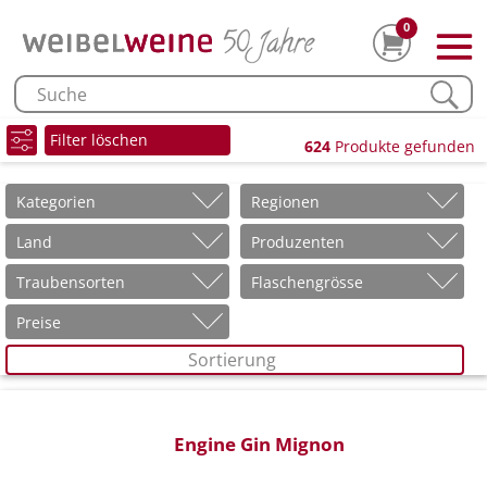
0
Filter löschen
624
Produkte gefunden
Kategorien
Regionen
Land
Produzenten
Traubensorten
Flaschengrösse
Preise
Sortierung
Engine Gin Mignon