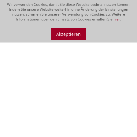
Wir verwenden Cookies, damit Sie diese Website optimal nutzen können.
Indem Sie unsere Website weiterhin ohne Änderung der Einstellungen
nutzen, stimmen Sie unserer Verwendung von Cookies zu. Weitere
Informationen über den Einsatz von Cookies erhalten Sie
hier
.
Barolo DOCG
2020
Akzeptieren
Der Barolo glänzt mit einer
granatroten Farbe im Glas. Er verfügt
über einen einzigartigen,
angenehmen Duft mit Noten von
getrockneten Rosen, Lakritz sowie
einem Hauch von Trüffel. Am Gaumen
sehr zart mit schönen Fruchtnoten
von...
CHF 23.90
Rotweine | 37,5 cl