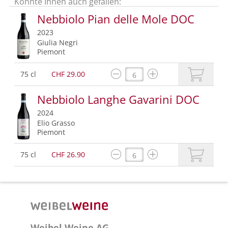
Könnte Ihnen auch gefallen:
Nebbiolo Pian delle Mole DOC
2023
Giulia Negri
Piemont
75 cl
CHF 29.00
Nebbiolo Langhe Gavarini DOC
2024
Elio Grasso
Piemont
75 cl
CHF 26.90
Weibel Weine AG