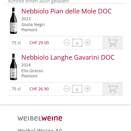
Könnte Ihnen auch gefallen:
Nebbiolo Pian delle Mole DOC
2023
Giulia Negri
Piemont
75 cl
CHF 29.00
Nebbiolo Langhe Gavarini DOC
2024
Elio Grasso
Piemont
75 cl
CHF 26.90
Weibel Weine AG