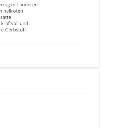
temzug mit anderen
n hellroten
satte
kraftvoll und
re-Gerbstoff-