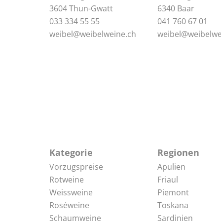
3604 Thun-Gwatt
6340 Baar
033 334 55 55
041 760 67 01
weibel@weibelweine.ch
weibel@weibelwe
Kategorie
Regionen
Vorzugspreise
Apulien
Rotweine
Friaul
Weissweine
Piemont
Roséweine
Toskana
Schaumweine
Sardinien