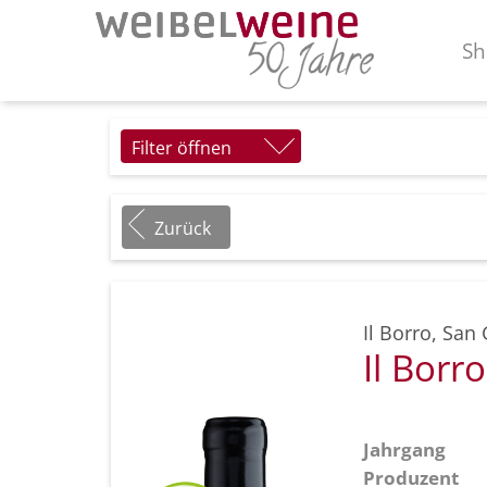
Sh
Filter öffnen
Zurück
Il Borro
,
San 
Il Borr
Jahrgang
Produzent