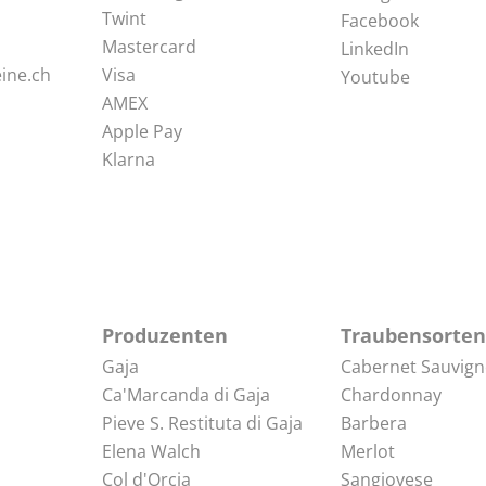
Twint
Facebook
Mastercard
LinkedIn
ine.ch
Visa
Youtube
AMEX
Apple Pay
Klarna
Produzenten
Traubensorten
Gaja
Cabernet Sauvig
Ca'Marcanda di Gaja
Chardonnay
Pieve S. Restituta di Gaja
Barbera
Elena Walch
Merlot
Col d'Orcia
Sangiovese