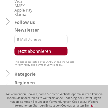
Visa
AMEX
Apple Pay
Klarna
Follow us
Newsletter
This site is protected by reCAPTCHA and the Google
Privacy Policy
and
Terms of Service
apply.
Kategorie
Regionen
Produzenten
Wir verwenden Cookies, damit Sie diese Website optimal nutzen können.
Indem Sie unsere Website weiterhin ohne Änderung der Einstellungen
Traubensorten
nutzen, stimmen Sie unserer Verwendung von Cookies zu. Weitere
Informationen über den Einsatz von Cookies erhalten Sie
hier
.