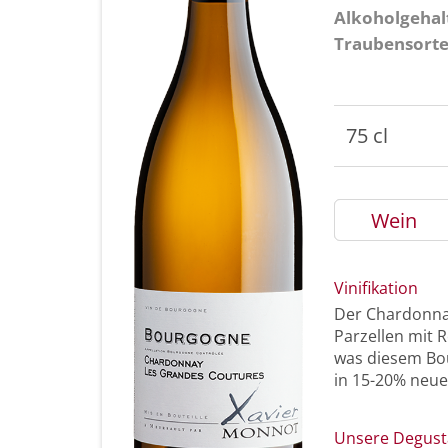
Alkoholgehal
Traubensort
75 cl
Wein
Vinifikation
Der Chardonna
Parzellen mit 
was diesem Bou
in 15-20% neue
Unsere Degust