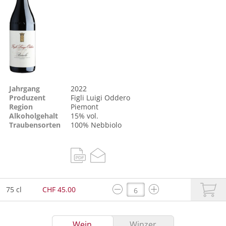
Jahrgang
2022
Produzent
Figli Luigi Oddero
Region
Piemont
Alkoholgehalt
15% vol.
Traubensorten
100%
Nebbiolo
75 cl
CHF 45.00
Wein
Winzer